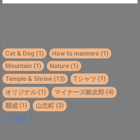
カテゴリ別に見る
Cat & Dog
1
How to manners
1
Mountain
1
Nature
1
1
Temple & Shrine
13
Tシャツ
1
4
オリジナル
マイナーズ銀次郎
1
2
開成
山北町
22
2
25
勝手にPR
小山町
小田原
もっと見る
1
1
4
沼津市
独自デザイン
南足柄