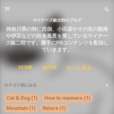
スキップしてメイン コンテンツに移動
マイナーズ銀次郎のブログ
神奈川県の特に西側、小田原やその先の熱海
や伊豆などの田舎風景を愛しているマイナー
ズ銀二郎です。勝手にPRコンテンツを配信し
ていきます。
HOME
WORK
もっと見る…
カテゴリ別にみる
Cat & Dog
1
How to manners
1
Mountain
1
Nature
1