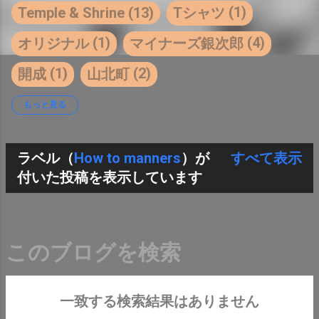
1
Temple & Shrine
13
Tシャツ
1
4
オリジナル
マイナーズ銀次郎
1
2
開成
山北町
22
2
25
勝手にPR
小山町
小田原
もっと見る
1
1
4
沼津市
独自デザイン
南足柄
ラベル（
How to manners
）が
すべて表示
2
1
箱根
変なTシャツ
投
付いた投稿を表示しています
稿
検索キーワードを入力してください
一致する検索結果はありません