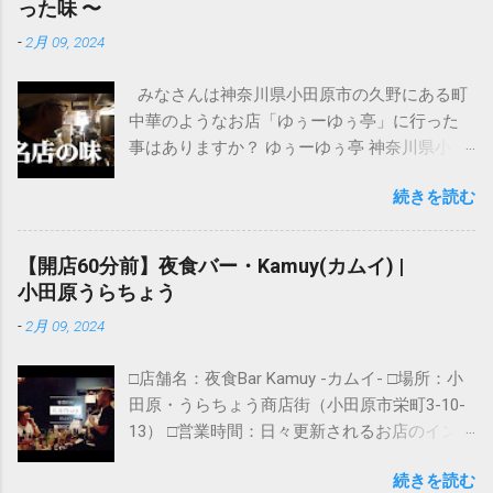
った味 〜
-
2月 09, 2024
みなさんは神奈川県小田原市の久野にある町
中華のようなお店「ゆぅーゆぅ亭」に行った
事はありますか？ ゆぅーゆぅ亭 神奈川県小田
原市久野５９１−２ 高橋ビル 「ゆぅーゆぅ
続きを読む
亭」は小田原駅から離れていて小田急線の足
柄駅が最寄りの普段あまり通ることもない場
所にある隠れた名店なんですが、２７年間も
【開店60分前】夜食バー・Kamuy(カムイ) |
続いたお店はやっぱり美味しいですよね！！
小田原うらちょう
モチロン価格も良心的です。 今回はそんなゆ
-
2月 09, 2024
ぅーゆぅ亭に何日か通ったレポート的映像に
なります。
□店舗名：夜食Bar Kamuy -カムイ- □場所：小
田原・うらちょう商店街（小田原市栄町3-10-
13） □営業時間：日々更新されるお店のインス
タグラムをチェック！
続きを読む
https://www.instagram.com/kamuy_yashoku/?