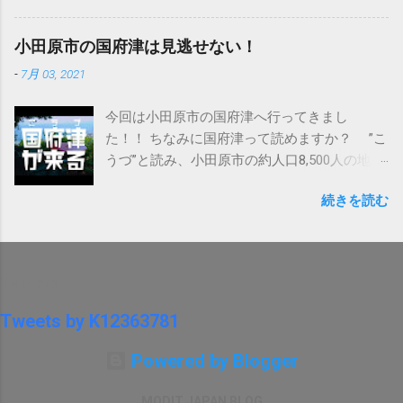
igshid=ylnc78tz1tt6 □ひとこと：店主のゴトウ
さん 見た目はモヒカンで怖いけどとても優
小田原市の国府津は見逃せない！
しいお方！ 小田原の悩める老若男女が夜な
-
7月 03, 2021
夜な癒されにくる。 一人でも行きやすいバ
ー。
今回は小田原市の国府津へ行ってきまし
た！！ ちなみに国府津って読めますか？ ”こ
うづ”と読み、小田原市の約人口8,500人の地区
です。 国府津 の由来ですが、 相模国の前身で
続きを読む
ある 三つの政治圏のうちの１つ”師長国造”（磯
長国造とも言うらしい、もしくは師長の圀）
の” 国府” が現在の国府津から少し北側にある
小田原市千代 地区 （ 千代寺院 ） にあり、国
Twitters
府津はその ”師長国造”の 国府の 港（ ” 津” は
港という意味、もしくは港がある場所を指
Tweets by K12363781
す）があったことから 国府津となったようで
す。 ※動画中の説明は間違いでした、申し訳
Powered by Blogger
ありません。動画を視聴いただいた方にご指
摘いただき誤りに気がつきました、ブログに
MODIT JAPAN BLOG