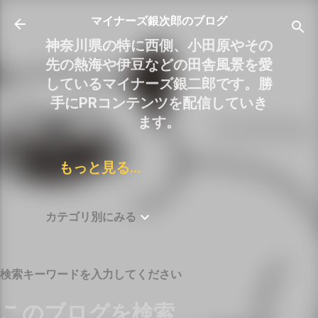
スキップしてメイン コンテンツに移動
マイナーズ銀次郎のブログ
神奈川県の特に西側、小田原やその
先の熱海や伊豆などの田舎風景を愛
しているマイナーズ銀二郎です。勝
手にPRコンテンツを配信していき
ます。
もっと見る…
カテゴリ別にみる
検索キーワードを入力してください